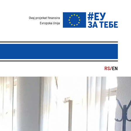
Ovaj projekat finansira
Evropska Unija
RS/
EN