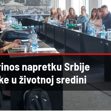
inos napretku Srbije
ke u životnoj sredini