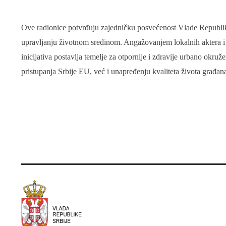
Ove radionice potvrđuju zajedničku posvećenost Vlade Republik
upravljanju životnom sredinom. Angažovanjem lokalnih aktera 
inicijativa postavlja temelje za otpornije i zdravije urbano okru
pristupanja Srbije EU, već i unapređenju kvaliteta života građan