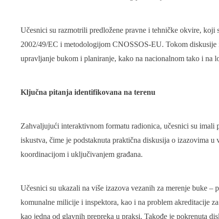
Učesnici su razmotrili predložene pravne i tehničke okvire, koj
2002/49/EC i metodologijom CNOSSOS-EU. Tokom diskusije ista
upravljanje bukom i planiranje, kako na nacionalnom tako i na 
Ključna pitanja identifikovana na terenu
Zahvaljujući interaktivnom formatu radionica, učesnici su imali pr
iskustva, čime je podstaknuta praktična diskusija o izazovima u v
koordinacijom i uključivanjem građana.
Učesnici su ukazali na više izazova vezanih za merenje buke –
komunalne milicije i inspektora, kao i na problem akreditacije z
kao jedna od glavnih prepreka u praksi. Takođe je pokrenuta disk