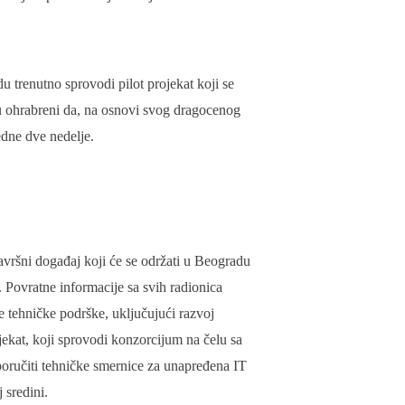
u trenutno sprovodi pilot projekat koji se
u ohrabreni da, na osnovi svog dragocenog
edne dve nedelje.
završni događaj koji će se održati u Beogradu
 Povratne informacije sa svih radionica
će tehničke podrške, uključujući razvoj
ekat, koji sprovodi konzorcijum na čelu sa
oručiti tehničke smernice za unapređena IT
 sredini.