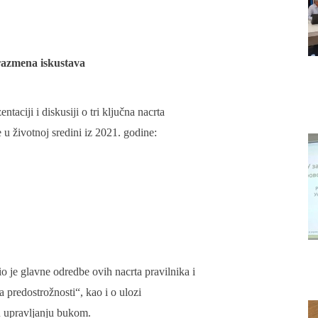
 razmena iskustava
taciji i diskusiji o tri ključna nacrta
u životnoj sredini iz 2021. godine:
o je glavne odredbe ovih nacrta pravilnika i
predostrožnosti“, kao i o ulozi
 u upravljanju bukom.