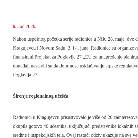
9. Jun 2025.
Nakon uspešnog početka serije radionica u Nišu 28. maja, dve d
Kragujevcu i Novom Sadu, 3. i 4. juna. Radionice su organizoval
finansirani Projekat za Poglavlje 27 „EU za unapređenje planiran
događaji nastavili su da doprinose usklađivanju srpske regulati
Poglavlja 27.
Širenje regionalnog učešća
Radionici u Kragujevcu prisustvovalo je više od 20 zainteresov
okupila gotovo 40 učesnika, uključujući predstavnike lokalnih sa
sredine i inspekcijskih tela. Ovaj rastući odziv ukazuje na sve 