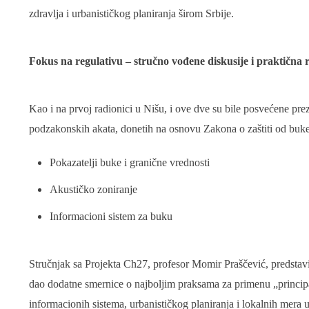
zdravlja i urbanističkog planiranja širom Srbije.
Fokus na regulativu – stručno vođene diskusije i praktična
Kao i na prvoj radionici u Nišu, i ove dve su bile posvećene prezen
podzakonskih akata, donetih na osnovu Zakona o zaštiti od buke 
Pokazatelji buke i granične vrednosti
Akustičko zoniranje
Informacioni sistem za buku
Stručnjak sa Projekta Ch27, profesor Momir Praščević, predstavi
dao dodatne smernice o najboljim praksama za primenu „principa 
informacionih sistema, urbanističkog planiranja i lokalnih mera