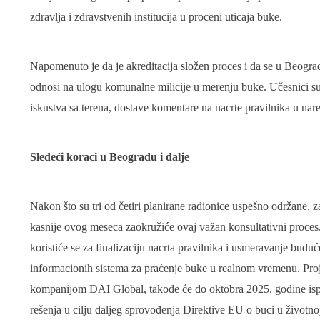
zdravlja i zdravstvenih institucija u proceni uticaja buke.
Napomenuto je da je akreditacija složen proces i da se u Beograd
odnosi na ulogu komunalne milicije u merenju buke. Učesnici s
iskustva sa terena, dostave komentare na nacrte pravilnika u nar
Sledeći koraci u Beogradu i dalje
Nakon što su tri od četiri planirane radionice uspešno održane, 
kasnije ovog meseca zaokružiće ovaj važan konsultativni proces.
koristiće se za finalizaciju nacrta pravilnika i usmeravanje budu
informacionih sistema za praćenje buke u realnom vremenu. Proj
kompanijom DAI Global, takođe će do oktobra 2025. godine isp
rešenja u cilju daljeg sprovođenja Direktive EU o buci u životnoj