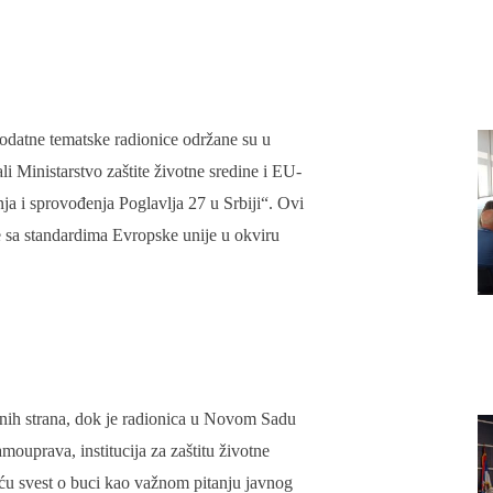
odatne tematske radionice održane su u
i Ministarstvo zaštite životne sredine i EU-
ja i sprovođenja Poglavlja 27 u Srbiji“. Ovi
ve sa standardima Evropske unije u okviru
anih strana, dok je radionica u Novom Sadu
mouprava, institucija za zaštitu životne
veću svest o buci kao važnom pitanju javnog