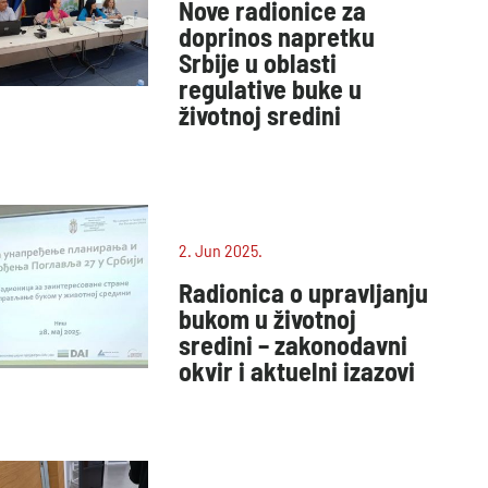
Nove radionice za
doprinos napretku
Srbije u oblasti
regulative buke u
životnoj sredini
2. Jun 2025.
Radionica o upravljanju
bukom u životnoj
sredini – zakonodavni
okvir i aktuelni izazovi