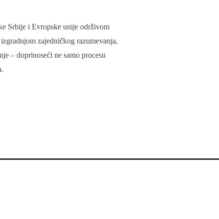
e Srbije i Evropske unije održivom
i izgradnjom zajedničkog razumevanja,
ženje – doprinoseći ne samo procesu
a.