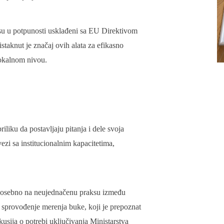
i su u potpunosti usklađeni sa EU Direktivom
knut je značaj ovih alata za efikasno
lokalnom nivou.
iliku da postavljaju pitanja i dele svoja
ezi sa institucionalnim kapacitetima,
 posebno na neujednačenu praksu između
a sprovođenje merenja buke, koji je prepoznat
usija o potrebi uključivanja Ministarstva